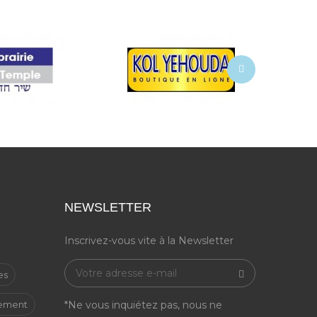
NEWSLETTER
Inscrivez-vous vite à la Newsletter
es
gement
*Ne vous inquiétez pas, nous ne