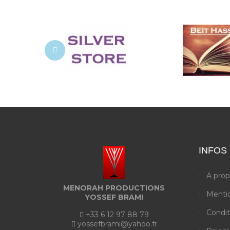
INFOS
A pro
MENORAH PRODUCTIONS
Mentio
YOSSEF BRAMI
Condit
+33 6 12 97 88 79
yossefbrami@yahoo.fr