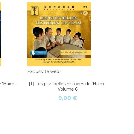
Exclusivité web !
Exclusiv
e 'Haim -
[T] Les plus belles histoires de 'Haim -
[T] Les 
Volume 6
9,00 €