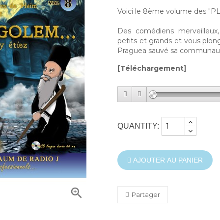
Voici le 8ème volume des "PLu
Des comédiens merveilleux, 
petits et grands et vous plo
Praguea sauvé sa communauté
[Téléchargement]
QUANTITY:
AJOUTER AU PANIER

Partager