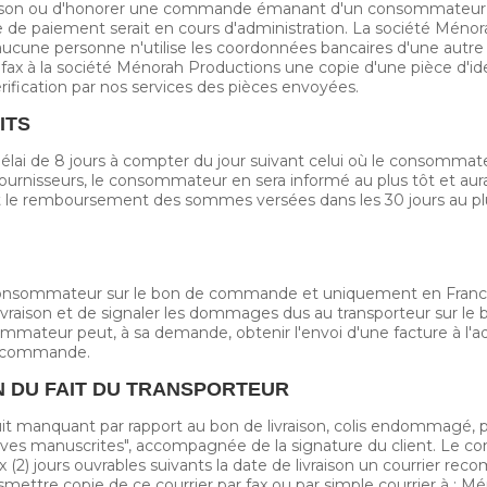
raison ou d'honorer une commande émanant d'un consommateur qu
de paiement serait en cours d'administration. La société Méno
ucune personne n'utilise les coordonnées bancaires d'une autre 
r fax à la société Ménorah Productions une copie d'une pièce d'iden
ification par nos services des pièces envoyées.
ITS
ai de 8 jours à compter du jour suivant celui où le consommate
rnisseurs, le consommateur en sera informé au plus tôt et aura
 le remboursement des sommes versées dans les 30 jours au plus
 le consommateur sur le bon de commande et uniquement en Fra
 livraison et de signaler les dommages dus au transporteur sur le b
mateur peut, à sa demande, obtenir l'envoi d'une facture à l'adre
de commande.
ON DU FAIT DU TRANSPORTEUR
duit manquant par rapport au bon de livraison, colis endommagé,
serves manuscrites", accompagnée de la signature du client. Le
 (2) jours ouvrables suivants la date de livraison un courrier 
smettre copie de ce courrier par fax ou par simple courrier à 