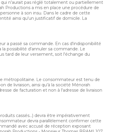
i n'aurait pas réglé totalement ou partiellement
rah Productions a mis en place une procédure de
personne à son insu. Dans le cadre de cette
tité ainsi qu'un justificatif de domicile. La
ur a passé sa commande. En cas d'indisponibilité
 la possibilité d'annuler sa commande. Le
 tard de leur versement, soit l'échange du
nce métropolitaine. Le consommateur est tenu de
on de livraison, ainsi qu'à la société Ménorah
sse de facturation et non à l'adresse de livraison
 produits cassés…) devra être impérativement
 consommateur devra parallèlement confirmer cette
recommandé avec accusé de réception exposant
: Ménorah Productions - Monsieur Thomas BRAMI 107