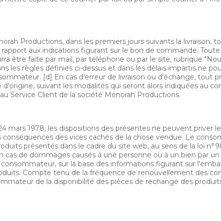
h Productions, dans les premiers jours suivants la livraison, to
 rapport aux indications figurant sur le bon de commande. Toute
ra être faite par mail, par téléphone ou par le site, rubrique "Nou
 les règles définies ci-dessus et dans les délais impartis ne p
nsommateur. [d] En cas d'erreur de livraison ou d'échange, tout 
d'origine, suivant les modalités qui seront alors indiquées au
 au Service Client de la société Ménorah Productions.
4 mars 1978, les dispositions des présentes ne peuvent priver le
 les conséquences des vices cachés de la chose vendue. Le con
uits présentés dans le cadre du site web, au sens de la loi n°98
n cas de dommages causés à une personne ou à un bien par un dé
 consommateur, sur la base des informations figurant sur l'embal
 produits. Compte tenu de la fréquence de renouvellement des c
mmateur de la disponibilité des pièces de rechange des produits