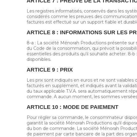
ARTICLE 7 : PREUVE DE LA TRANSACTI
Les registres informatisés, conservés dans les syst
considérés comme les preuves des communications
factures est effectué sur un support fiable et durabl
ARTICLE 8 : INFORMATIONS SUR LES P
8-a : La société Ménorah Productions présente sur so
du Code de la consommation, qui prévoit la possibil
essentielles des produits qu'il souhaite acheter. 8-
disponibles.
ARTICLE 9 : PRIX
Les prix sont indiqués en euros et ne sont valables
facturés en supplément, et indiqués avant la valid
du taux applicable T.V.A. sera automatiquement réperc
commande. A aucun moment, les sommes versées n
ARTICLE 10 : MODE DE PAIEMENT
Pour régler sa commande, le consommateur dispos
garantit la société Ménorah Productions qu'il dispos
du bon de commande. La société Ménorah Production
de paiement par carte bancaire de la part des orga