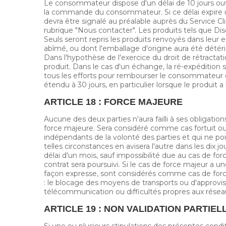
Le consommateur dispose d'un délai de 10 jours ouvrab
la commande du consommateur. Si ce délai expire un
devra être signalé au préalable auprès du Service C
rubrique "Nous contacter". Les produits tels que Dis
Seuls seront repris les produits renvoyés dans leur 
abîmé, ou dont l'emballage d'origine aura été détério
Dans l'hypothèse de l'exercice du droit de rétract
produit. Dans le cas d'un échange, la ré-expédition 
tous les efforts pour rembourser le consommateur d
étendu à 30 jours, en particulier lorsque le produit 
ARTICLE 18 : FORCE MAJEURE
Aucune des deux parties n'aura failli à ses obligati
force majeure. Sera considéré comme cas fortuit ou fo
indépendants de la volonté des parties et qui ne po
telles circonstances en avisera l'autre dans les dix 
délai d'un mois, sauf impossibilité due au cas de fo
contrat sera poursuivi. Si le cas de force majeur a u
façon expresse, sont considérés comme cas de force 
: le blocage des moyens de transports ou d'approvis
télécommunication ou difficultés propres aux résea
ARTICLE 19 : NON VALIDATION PARTIEL
Si une ou plusieurs stipulations des présentes condi