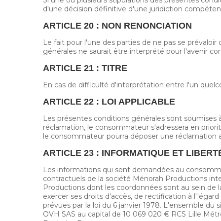
d'une décision définitive d'une juridiction compétent
ARTICLE 20 : NON RENONCIATION
Le fait pour l'une des parties de ne pas se prévaloi
générales ne saurait être interprété pour l'avenir c
ARTICLE 21 : TITRE
En cas de difficulté d'interprétation entre l'un quel
ARTICLE 22 : LOI APPLICABLE
Les présentes conditions générales sont soumises à l
réclamation, le consommateur s'adressera en priori
le consommateur pourra déposer une réclamation aup
ARTICLE 23 : INFORMATIQUE ET LIBERT
Les informations qui sont demandées au consomma
contractuels de la société Ménorah Productions in
Productions dont les coordonnées sont au sein de la
exercer ses droits d'accès, de rectification à l''éga
prévues par la loi du 6 janvier 1978. L'ensemble du 
OVH SAS au capital de 10 069 020 € RCS Lille Métr