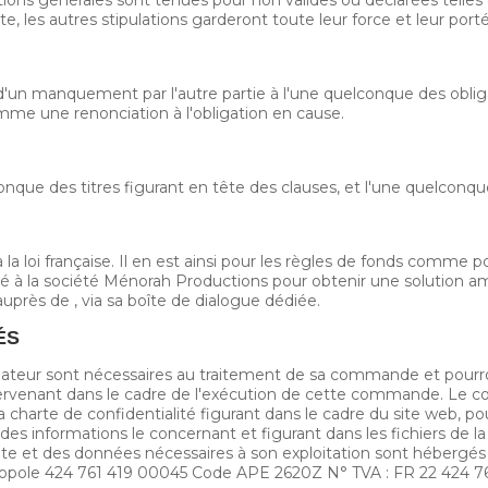
e, les autres stipulations garderont toute leur force et leur port
r d'un manquement par l'autre partie à l'une quelconque des obli
omme une renonciation à l'obligation en cause.
conque des titres figurant en tête des clauses, et l'une quelconque
a loi française. Il en est ainsi pour les règles de fonds comme po
té à la société Ménorah Productions pour obtenir une solution a
rès de , via sa boîte de dialogue dédiée.
ÉS
teur sont nécessaires au traitement de sa commande et pourr
tervenant dans le cadre de l'exécution de cette commande. Le 
 charte de confidentialité figurant dans le cadre du site web, p
rd des informations le concernant et figurant dans les fichiers de
site et des données nécessaires à son exploitation sont hébergés 
opole 424 761 419 00045 Code APE 2620Z N° TVA : FR 22 424 761 