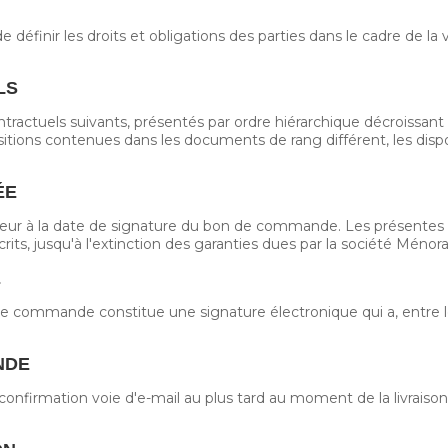
définir les droits et obligations des parties dans le cadre de la 
LS
ractuels suivants, présentés par ordre hiérarchique décroissant :
itions contenues dans les documents de rang différent, les dis
ÉE
ueur à la date de signature du bon de commande. Les présentes 
crits, jusqu'à l'extinction des garanties dues par la société Méno
E
e commande constitue une signature électronique qui a, entre l
NDE
confirmation voie d'e-mail au plus tard au moment de la livraison 