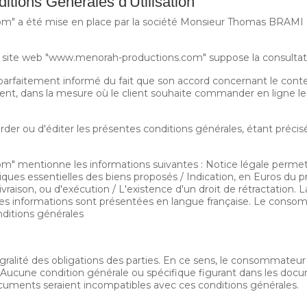
itions Générales d'Utilisation
om" a été mise en place par la société Monsieur Thomas BRAM
 du site web "www.menorah-productions.com" suppose la consultat
rfaitement informé du fait que son accord concernant le conte
nt, dans la mesure où le client souhaite commander en ligne les
r ou d'éditer les présentes conditions générales, étant précisé
 mentionne les informations suivantes : Notice légale permetta
ues essentielles des biens proposés / Indication, en Euros du prix
vraison, ou d'exécution / L'existence d'un droit de rétractation. La
ces informations sont présentées en langue française. Le consomma
ditions générales
ralité des obligations des parties. En ce sens, le consommateur 
s. Aucune condition générale ou spécifique figurant dans les d
ocuments seraient incompatibles avec ces conditions générales.