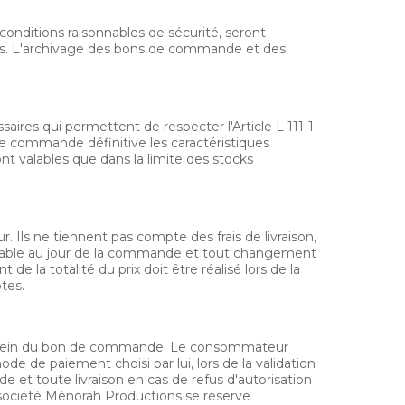
onditions raisonnables de sécurité, seront
s. L'archivage des bons de commande et des
aires qui permettent de respecter l'Article L 111-1
de commande définitive les caractéristiques
nt valables que dans la limite des stocks
 Ils ne tiennent pas compte des frais de livraison,
licable au jour de la commande et tout changement
e la totalité du prix doit être réalisé lors de la
tes.
u sein du bon de commande. Le consommateur
de de paiement choisi par lui, lors de la validation
t toute livraison en cas de refus d'autorisation
 société Ménorah Productions se réserve