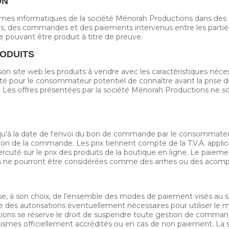
ON
èmes informatiques de la société Ménorah Productions dans des c
, des commandes et des paiements intervenus entre les partie
e pouvant être produit à titre de preuve.
RODUITS
n site web les produits à vendre avec les caractéristiques nécess
ité pour le consommateur potentiel de connaître avant la prise 
b : Les offres présentées par la société Ménorah Productions ne so
 qu'à la date de l'envoi du bon de commande par le consommateur.
ation de la commande. Les prix tiennent compte de la T.V.A. app
uté sur le prix des produits de la boutique en ligne. Le paiement d
e pourront être considérées comme des arrhes ou des acomp
e, à son choix, de l'ensemble des modes de paiement visés a
e des autorisations éventuellement nécessaires pour utiliser le mo
s se réserve le droit de suspendre toute gestion de commande e
nismes officiellement accrédités ou en cas de non paiement. La