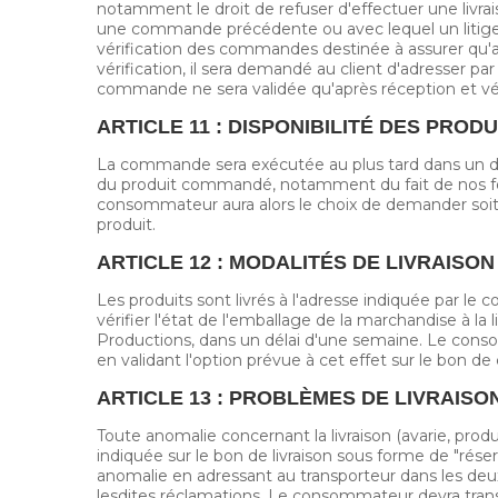
notamment le droit de refuser d'effectuer une liv
une commande précédente ou avec lequel un litige 
vérification des commandes destinée à assurer qu'a
vérification, il sera demandé au client d'adresser pa
commande ne sera validée qu'après réception et vér
ARTICLE 11 : DISPONIBILITÉ DES PRODU
La commande sera exécutée au plus tard dans un dél
du produit commandé, notamment du fait de nos fou
consommateur aura alors le choix de demander soit
produit.
ARTICLE 12 : MODALITÉS DE LIVRAISON
Les produits sont livrés à l'adresse indiquée par
vérifier l'état de l'emballage de la marchandise à la
Productions, dans un délai d'une semaine. Le consom
en validant l'option prévue à cet effet sur le bon 
ARTICLE 13 : PROBLÈMES DE LIVRAIS
Toute anomalie concernant la livraison (avarie, pro
indiquée sur le bon de livraison sous forme de "ré
anomalie en adressant au transporteur dans les deux
lesdites réclamations. Le consommateur devra tran