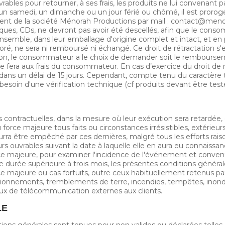
les pour retourner, à ses frais, les produits ne lui convenant pa
 samedi, un dimanche ou un jour férié ou chômé, il est prorogé 
lient de la société Ménorah Productions par mail : contact@meno
ques, CDs, ne devront pas avoir été descellés, afin que le conso
ensemble, dans leur emballage d'origine complet et intact, et en p
ré, ne sera ni remboursé ni échangé. Ce droit de rétractation s'ex
ation, le consommateur a le choix de demander soit le rembours
se fera aux frais du consommateur. En cas d’exercice du droit de 
ans un délai de 15 jours. Cependant, compte tenu du caractère t
a besoin d'une vérification technique (cf produits devant être test
ons contractuelles, dans la mesure où leur exécution sera retard
rce majeure tous faits ou circonstances irrésistibles, extérieurs a
urra être empêché par ces dernières, malgré tous les efforts rai
jours ouvrables suivant la date à laquelle elle en aura eu connaiss
rce majeure, pour examiner l'incidence de l'événement et conveni
ne durée supérieure à trois mois, les présentes conditions générale
majeure ou cas fortuits, outre ceux habituellement retenus par 
ionnements, tremblements de terre, incendies, tempêtes, inondat
ux de télécommunication externes aux clients.
LE
tions générales sont tenues pour non valides ou déclarées telles e