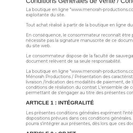
Conditions Générales de Vente / Cond
La boutique en ligne "www.menorah-productions.c
exploitante du site.
Tout achat réalisé à partir de la boutique en ligne
En conséquence, le consommateur reconnaît être pa
nécessite pas la signature manuscrite de ce docume
du site web.
Le consommateur dispose de la faculté de sauvegarde
document relèvent de sa seule responsabilité.
La boutique en ligne "www.menorah-productions.com"
Ménorah Productions / Présentation des caractéristiq
livraison /Indication des modalités de paiement, de li
conditions de résiliation du contrat L'ensemble de 
permettant de s'engager au titre des présentes con
ARTICLE 1 : INTÉGRALITÉ
Les présentes conditions générales expriment l'intég
dispositions prévues dans ces conditions générale
pourra s'intégrer aux présentes, dès lors que ces d