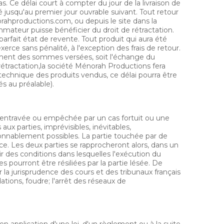
s. Ce délai court à compter du jour de la livraison de
jusqu'au premier jour ouvrable suivant. Tout retour
rahproductions.com, ou depuis le site dans la
mmateur puisse bénéficier du droit de rétractation.
arfait état de revente. Tout produit qui aura été
erce sans pénalité, à l'exception des frais de retour.
ement des sommes versées, soit l'échange du
rétractation,la société Ménorah Productions fera
echnique des produits vendus, ce délai pourra être
és au préalable).
ée, entravée ou empêchée par un cas fortuit ou une
ux parties, imprévisibles, inévitables,
sonnablement possibles. La partie touchée par de
ance. Les deux parties se rapprocheront alors, dans un
r des conditions dans lesquelles l'exécution du
s pourront être résiliées par la partie lésée. De
la jurisprudence des cours et des tribunaux français
ions, foudre; l'arrêt des réseaux de
n application d'une loi, d'un règlement ou à la suite