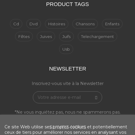
PRODUCT TAGS
Cd
Dvd
Histoires
Chansons
Enfants
Fêtes
Juives
Juifs
Telechargement
Usb
NEWSLETTER
Inscrivez-vous vite à la Newsletter
*Ne vous inquiétez pas, nous ne spammerons pas.
SUIVEZ-NOUS
Ce site Web utilise ses propres cookies et potentiellement
ceux de tiers pour améliorer nos services en analysant vos