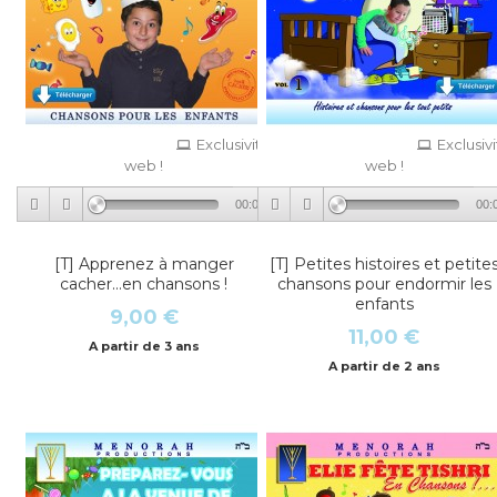
Exclusivité
Exclusiv
web !
web !
00:00
00:
[T] Apprenez à manger
[T] Petites histoires et petite
cacher...en chansons !
chansons pour endormir les
enfants
9,00 €
11,00 €
A partir de 3 ans
A partir de 2 ans