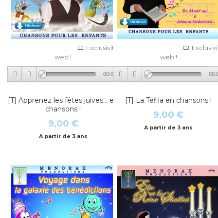
Exclusivité
Exclusiv
web !
web !
00:00
00:
[T] Apprenez les fêtes juives… en
[T] La Téfila en chansons !
chansons !
9,00 €
9,00 €
A partir de 3 ans
A partir de 3 ans