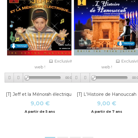
Exclusivité
Exclusiv
web !
web !
00:00
00:
[T] Jeff et la Ménorah électrique
[T] L'Histoire de Hanouccah
9,00 €
9,00 €
A partir de 5 ans
A partir de 7 ans