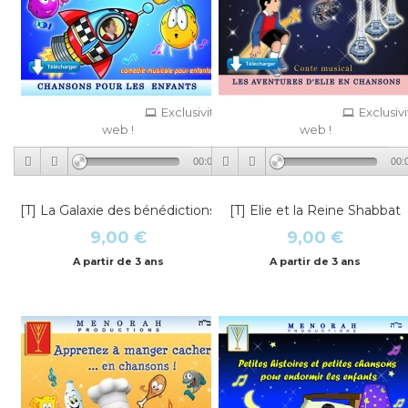
Exclusivité
Exclusiv
web !
web !
00:00
00:
[T] La Galaxie des bénédictions
[T] Elie et la Reine Shabbat
9,00 €
9,00 €
A partir de 3 ans
A partir de 3 ans