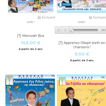
Exclusivité
Exclusiv
web !
web !
00:
[T] Menorah Box
149,00 €
[T] Apprenez l'Aleph beth en
chansons !
A partir de 2 ans
9,00 €
A partir de 3 ans