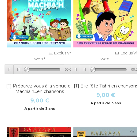
Exclusivité
Exclusiv
web !
web !
00:00
00:
[T] Préparez vous à la venue de
[T] Elie fête Tishri en chanson
Machia'h...en chansons
9,00 €
9,00 €
A partir de 3 ans
A partir de 3 ans