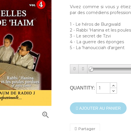
Vivez comme si vous y étiez 
par des comédiens profession
1 - Le héros de Burgwald
2 - Rabbi 'Hanina et les poule
3 - Le secret de Tzvi
4 - La guerre des éponges
5 - La 'hanoucciah d'argent
QUANTITY:
AJOUTER AU PANIER

Partager