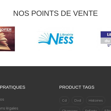
NOS POINTS DE VENTE
 PRATIQUES
PRODUCT TAGS
pos
Cd
Dvd
Histoires
ns légales
Chansons
Enfants
Fêt