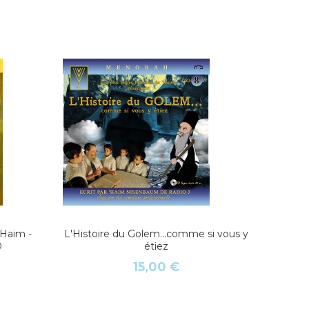
'Haim -
L'Histoire du Golem...comme si vous y
Les pl
D
étiez
15,00 €